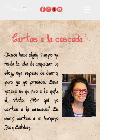
Cartas a la cascada
Desde hace algún tiempo me
ronda la idea de comenzar un
blog, una especie de diario,
pero ya no privado. Esta
mañana se me vino a la mente
el título. ¿Por qué no
cartas a la cascada? Es
decir, cartas a mi hermano
Juan Esteban.