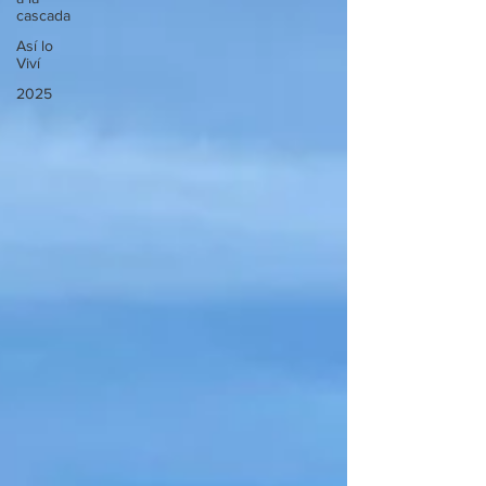
cascada
Así lo
Viví
2025