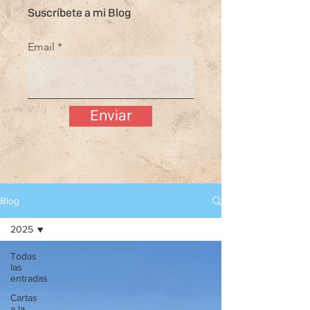
Suscríbete a mi Blog
Email
Enviar
Blog
2025
Todas
las
entradas
Cartas
a la