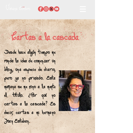
Cartas a la cascada
Desde hace algún tiempo me
ronda la idea de comenzar un
blog, una especie de diario,
pero ya no privado. Esta
mañana se me vino a la mente
el título. ¿Por qué no
cartas a la cascada? Es
decir, cartas a mi hermano
Juan Esteban.