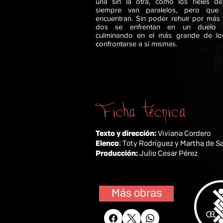
una sin la otra, como los rieles de
siempre van paralelos, pero que
encuentran. Sin poder rehuir por más 
dos se enfrentan en un duelo 
culminando en el más grande de los
confrontarse a sí mismas.
Ficha técnica
Texto y dirección:
Viviana Cordero
Elenco
:
Toty Rodríguez y Martha de S
Producción:
Julio Cesar Pérez
Más obras