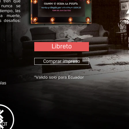
l tren que
 nunca se
tiempo, las
a muerte,
 desafíos:
Libreto
Comprar impreso
*Válido solo para Ecuador
alas