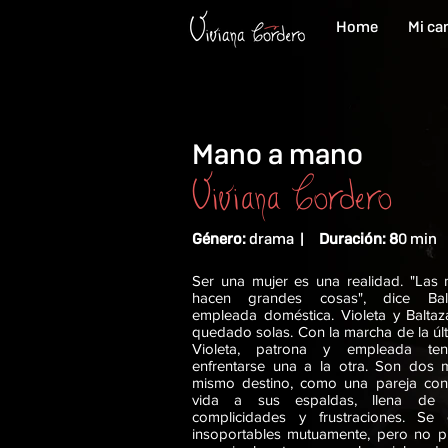
Home
Mi ca
Mano a mano
Viviana Cordero
Género:
drama |
Duración: 8
0 min
Ser una mujer es una realidad. "Las 
hacen grandes cosas", dice Balt
empleada doméstica. Violeta y Baltaz
quedado solas. Con la marcha de la últ
Violeta, patrona y empleada te
enfrentarse una a la otra. Son dos m
mismo destino, como una pareja con
vida a sus espaldas, llena de r
complicidades y frustraciones. Se 
insoportables mutuamente, pero no pu