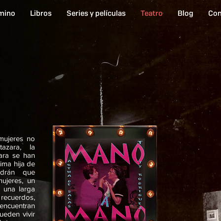
mino
Libros
Series y películas
Teatro
Blog
Con
mujeres no
azara, la
ara se han
ima hija de
ndrán que
ujeres, un
 una larga
ecuerdos,
encuentran
eden vivir