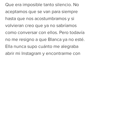
Que era imposible tanto silencio. No 
aceptamos que se van para siempre 
hasta que nos acostumbramos y si 
volvieran creo que ya no sabríamos 
como conversar con ellos. Pero todavía 
no me resigno a que Blanca ya no esté. 
Ella nunca supo cuánto me alegraba 
abrir mi Instagram y encontrarme con 
todos sus consejos sobre Lisboa, con 
todas las fotografías, con los ánimos 
que ella me daba a mi, quince años 
mayor a ella, para adaptarme a la nueva 
ciudad. Cuando llegó el corona virus 
posteó que mismo con todo lo que 
estaba sucediendo se sentía dichosa de 
estar en Lisboa y no en otra parte del 
mundo. Ella era el postivismo en todos 
sus estados.