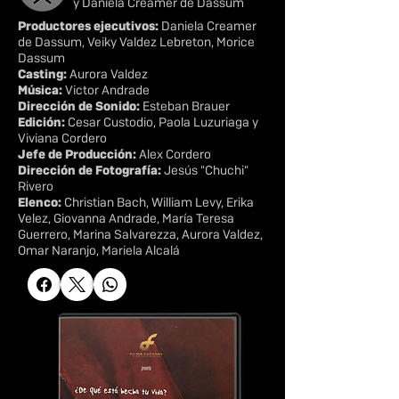
y
Daniela Creamer de Dassum
Productores ejecutivos:
Daniela Creamer
de Dassum, Veiky Valdez Lebreton, Morice
Dassum
Casting:
Aurora Valdez
Música:
Victor Andrade
Dirección de Sonido:
Esteban Brauer
Edición:
Cesar Custodio, Paola Luzuriaga y
Viviana Cordero
Jefe de Producción:
Alex Cordero
Dirección de Fotografía:
Jesús "Chuchi"
Rivero
Elenco:
Christian Bach, William Levy, Erika
Velez, Giovanna Andrade, María Teresa
Guerrero, Marina Salvarezza, Aurora Valdez,
Omar Naranjo, Mariela Alcalá