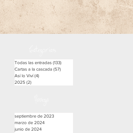
Categorías
Todas las entradas
(133)
133 entradas
Cartas a la cascada
(57)
57 entradas
Así lo Viví
(4)
4 entradas
o
2025
(2)
2 entradas
.
Navega
septiembre de 2023
marzo de 2024
junio de 2024