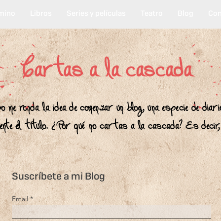
mino
Libros
Series y películas
Teatro
Blog
Con
Cartas a la cascada
 me ronda la idea de comenzar un blog, una especie de diari
 mente el título. ¿Por qué no cartas a la cascada? Es decir
Suscríbete a mi Blog
Email