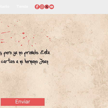
tacto
Tienda
o, pero ya no privado. Esta
, cartas a mi hermano Juan
Enviar