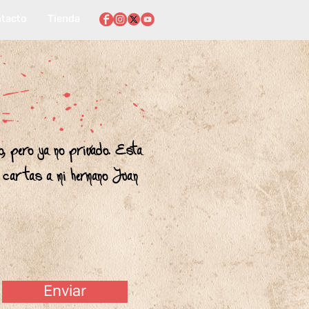
tacto
Tienda
o, pero ya no privado. Esta
, cartas a mi hermano Juan
Enviar