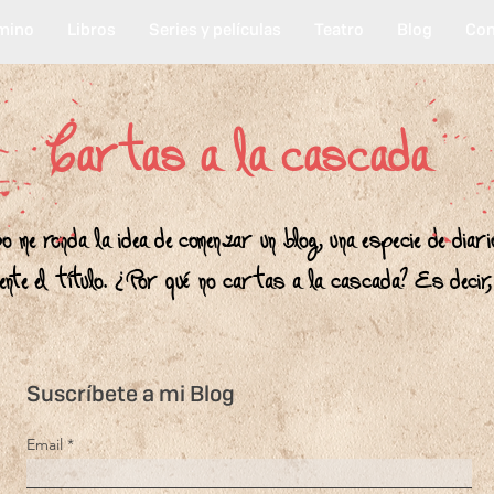
mino
Libros
Series y películas
Teatro
Blog
Con
Cartas a la cascada
 me ronda la idea de comenzar un blog, una especie de diari
 mente el título. ¿Por qué no cartas a la cascada? Es decir
Suscríbete a mi Blog
Email