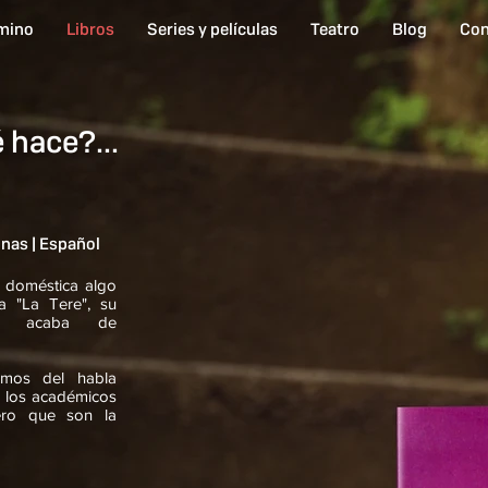
mino
Libros
Series y películas
Teatro
Blog
Con
 hace?...
nas | Español
 doméstica algo
a "La Tere", su
en acaba de
smos del habla
ue los académicos
ero que son la