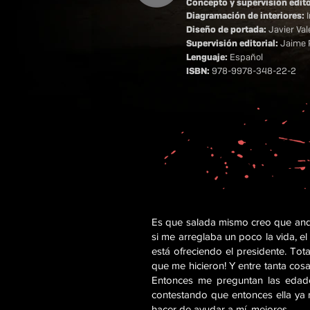
Concepto y supervisión edito
Diagramación de interiores:
Diseño de portada:
Javier Val
Supervisión editorial:
Jaime 
Lenguaje:
Español
ISBN:
978-9978-348-22-2
Es que salada mismo creo que ando
si me arreglaba un poco la vida, e
está ofreciendo el presidente. Tota
que me hicieron! Y entre tanta cos
Entonces me preguntan las edade
contestando que entonces ella ya 
hacer de ayudar a mí, mejores.