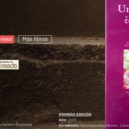
reso
Más libros
PRIMERA EDICIÓN
2001
Año
:
a Cordero Espinosa
B@ezoquendo.editores - Libre
Co-edición
: