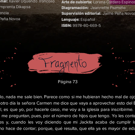
rial:
Xavier Oquendo Troncoso
Arte de cubierta:
Lorena Cordero Espino
Imprenta Dikapsa
Diagramación:
Jeannette Pazmiño
encia
Supervisión editorial:
Jaime Peña Novo
Peña Novoa
Lenguaje:
Español
ISBN:
9978-80-669-5
Fragmento
Página 73
, nada me sale bien. Parece como si me hubieran hecho mal de ojo,
l otro día la señora Carmen me dice que vaya a aprovechar esto del
l, es que yo, por hacerle caso, me voy a la iglesia para inscribirme
a me preguntan, pues, por el número de hijos que tengo. Yo les cont
s y, cuando les voy diciendo que mi Jackita acaba de cumplir lo
no hace de contar; porque, qué resulta, que ella ya es mayor de e