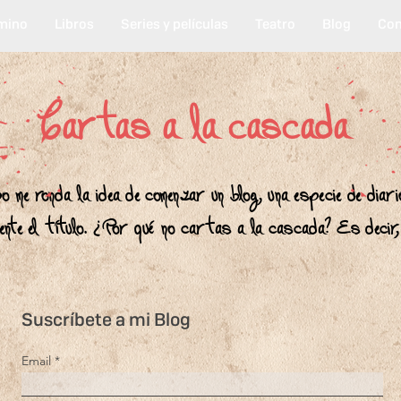
mino
Libros
Series y películas
Teatro
Blog
Con
Cartas a la cascada
 me ronda la idea de comenzar un blog, una especie de diari
 mente el título. ¿Por qué no cartas a la cascada? Es decir
Suscríbete a mi Blog
Email