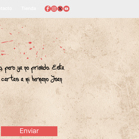
tacto
Tienda
o, pero ya no privado. Esta
, cartas a mi hermano Juan
Enviar