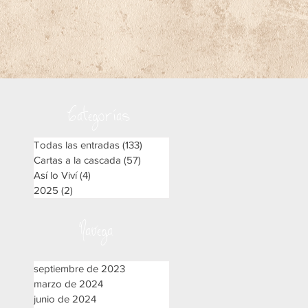
Categorías
,
Todas las entradas
(133)
133 entradas
Cartas a la cascada
(57)
57 entradas
e
Así lo Viví
(4)
4 entradas
2025
(2)
2 entradas
Navega
septiembre de 2023
marzo de 2024
junio de 2024