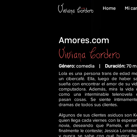
Home
Mi ca
Amores.com
Viviana Cordero
​Género:
comedia |
Duración:
70 m
Lola es una persona trans de edad me
un cibercafé. Ella, luego de haber s
sueña con encontrar el amor de su vid
computadora. Además, mira la vida 
como una interminable telenovela
pasan cosas. Se siente íntimament
dramas de todos sus clientes.
Algunos de sus clientes asiduos son Ke
quien llega cada viernes con la espera
novia, deseando que Pamela, el am
finalmente le conteste; Jessica Lorraine
y nunca se sabe con qué humor lleg