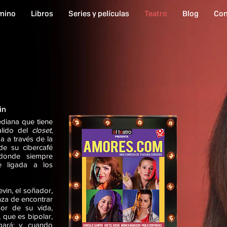
mino
Libros
Series y películas
Teatro
Blog
Con
in
diana que tiene
alido del
closet
,
a a través de la
de su cibercafé
 donde siempre
e ligada a los
vin, el soñador,
nza de encontrar
or de su vida,
, que es bipolar,
ará; y, cuando