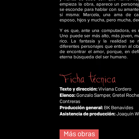
empieza la obra, aparece un persona
se esconde para hablar con su amante
sí misma: Marcela, una ama de ca
esposo, hijos y mucha, pero mucha, de
Y es que, ante una computadora, es m
Uno puede ser más alto, más joven, 
rico. La fantasía y la realidad se
diferentes personajes que entran al cib
de encontrar el amor, porque, en defin
eterna búsqueda del ser humano.
Ficha técnica
Texto y dirección:
Viviana Cordero
Elenco:
Gonzalo Samper, Gretel Roche
Contreras
Producción general:
BK Benavides
Asistencia de producción:
Joaquín W
Más obras