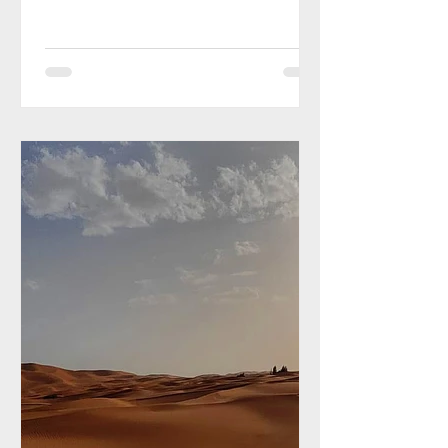
ese momento, yo llamaría La
Residencia. Era la historia de una mujer,
en los años sesenta en Quito, que abre
una residencia para visitantes y
estudiantes a fin de sobrevivir luego de
un divorcio. La historia se originaba en
un hecho real que mi madre me había
narrado. Para ese entonces, yo estaba
encinta de mis mellizas, con unas
náuseas espantosas. Al poco tiempo de