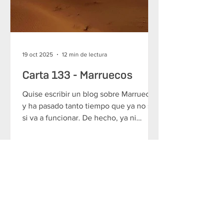
19 oct 2025
12 min de lectura
Carta 133 - Marruecos
Quise escribir un blog sobre Marruecos
y ha pasado tanto tiempo que ya no sé
si va a funcionar. De hecho, ya ni
siquiera tengo claro si este es un blog
sobre Marruecos o sobre mis
sentimientos. —¿Vienes, cuándo? —En
un mes. —Ha pasado un año. —Ha
pasado un año. —¿Qué tal si hacemos
un viaje juntas? —¿Claro, te parece,
París, Roma, Copenhague? —¿Y si
vamos a un lugar que no conozcas y lo