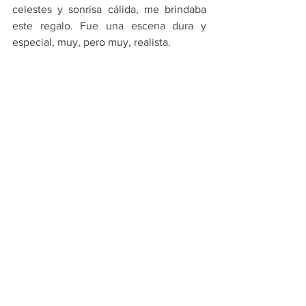
celestes y sonrisa cálida, me brindaba 
este regalo. Fue una escena dura y 
especial, muy, pero muy, realista.
Cuánto me hubiera gustado volverla a 
ver.
Cuánto me hubiera gustado decirle otra 
vez gracias por ser parte de una 