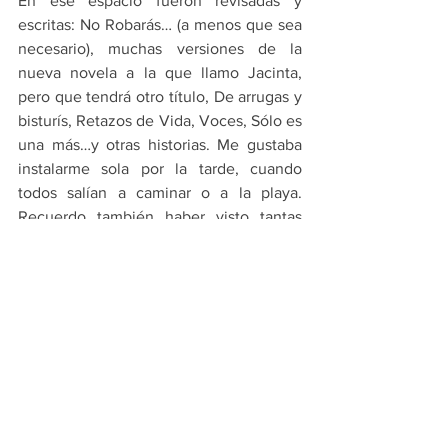
En ese espacio fueron revisadas y 
escritas: No Robarás… (a menos que sea 
necesario), muchas versiones de la 
nueva novela a la que llamo Jacinta, 
pero que tendrá otro título, De arrugas y 
bisturís, Retazos de Vida, Voces, Sólo es 
una más…y otras historias. Me gustaba 
instalarme sola por la tarde, cuando 
todos salían a caminar o a la playa. 
Recuerdo también haber visto tantas 
películas en familia. Son ya casi doce 
años desde que entré con ilusión por 
esa puerta pensando que era el lugar 
más lindo del mundo. Y ahora, cada vez 
que llego y abro la puerta, sigo 
pensando lo mismo.
HOY