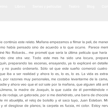
mino
Libros
Series y películas
Teatro
Blog
Con
e continúo este relato. Mañana empezamos a filmar la peli, de manera
mo había pensado sino de acuerdo a lo que ocurre.  Parece mentir
iné No Robarás… me prometí que sería la última película que haría
ndo cine otra vez. Todo este mes ha sido una locura, prepar
uín, preparando las escenas, ensayando, ya lo explicaré en detalle 
 y no puedo ordenarlo. Sólo sé que este sueño comenzó cuatro 
ue iba a ser realidad y ahora lo es, lo es, lo es. La vida es extra
, por razones muy personales, me costaba levantarme de la cama, n
adie y ahora veo que el sol sale por la mañana, que alguien allá arrib
Jimena, la madre de Joaquín, la que cuida de él permitiéndole re
 de rodaje, un gatorade, por si me deshidrato, una barra de chocolat
de mi abuelijita, el reloj de bolsillo y el saco tuyo, Juan Esteban. Mi
y el desglose de planos; la carpeta es fucsia, mi color. Estoy ner