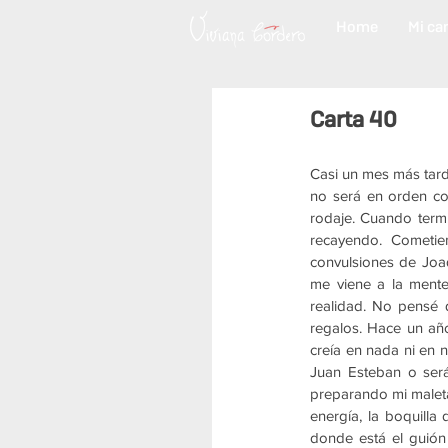
Home
Mi ca
Carta 40
Casi un mes más tard
no será en orden co
rodaje. Cuando term
recayendo. Cometie
convulsiones de Joaq
me viene a la mente
realidad. No pensé q
regalos. Hace un año
creía en nada ni en n
Juan Esteban o será
preparando mi maleta
energía, la boquilla 
donde está el guión 