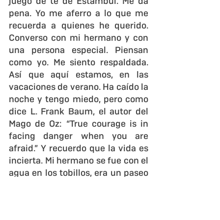
juego de té de Estambul. Me da 
pena. Yo me aferro a lo que me 
recuerda a quienes he querido. 
Converso con mi hermano y con 
una persona especial. Piensan 
como yo. Me siento respaldada. 
Así que aquí estamos, en las 
vacaciones de verano. Ha caído la 
noche y tengo miedo, pero como 
dice L. Frank Baum, el autor del 
Mago de Oz: “True courage is in 
facing danger when you are 
afraid.” Y recuerdo que la vida es 
incierta. Mi hermano se fue con el 
agua en los tobillos, era un paseo 
inocente. A mi madre le 
diagnosticaron cáncer cuando 
nos faltaba nada para tomar un 