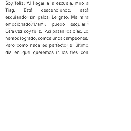
Soy feliz. Al llegar a la escuela, miro a 
Tiag. Está descendiendo, está 
esquiando, sin palos. Le grito. Me mira 
emocionado.“Mami, puedo esquiar.” 
Otra vez soy feliz.  Así pasan los días. Lo 
hemos logrado, somos unos campeones.  
Pero como nada es perfecto, el último 
día en que queremos ir los tres con 
Peter por varias montañas, cae una 
ventisca brutal y nos quedamos con los 
churos hechos, malgenios y 
desanimados; ese día lo borramos de 
nuestras mentes. Mejor recordar la tarde 
en que fuimos a La Cueva de la Libertad, 
espectacular y único lugar. Es una de las 
maravillas del mundo dicen. Estalactitas, 
estalagmitas, construcciones naturales 
fabulosas que nos dejan con la boca 
abierta.