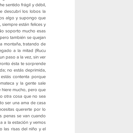
sentido frágil y débil, 
 descubrí los lobos la 
os algo y supongo que 
 siempre están felices y 
 No soporto mucho esas 
 pero también se quejan 
a montaña, tratando de 
egado a la mitad (Rucu 
n paso a la vez, sin ver 
pronto ésta te sorprende 
da; no estás deprimida, 
 estás contenta porque 
mateca y la gente sale 
e hiere mucho, pero que 
o otra cosa que no sea 
ido ser una ama de casa 
esitas quererte por lo 
is penas se van cuando 
 a la estación y vemos 
las risas del niño y el 