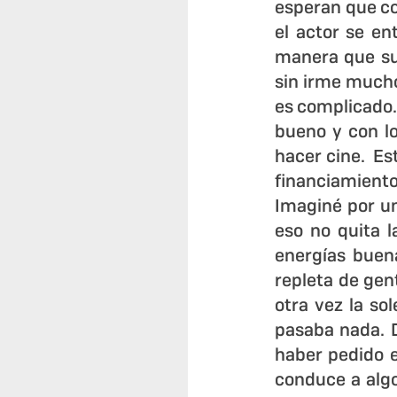
esperan que co
el actor se ent
manera que su
sin irme mucho 
es complicado. 
bueno y con lo
hacer cine.  Es
financiamient
Imaginé por un
eso no quita l
energías buen
repleta de gente
otra vez la so
pasaba nada. D
haber pedido e
conduce a algo