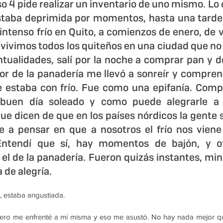
so 4 pide realizar un inventario de uno mismo. Lo
staba deprimida por momentos, hasta una tarde 
intenso frío en Quito, a comienzos de enero, de v
 vivimos todos los quiteños en una ciudad que no
ntualidades, salí por la noche a comprar pan y de
lor de la panadería me llevó a sonreír y compren
 estaba con frío. Fue como una epifanía. Compr
uen día soleado y como puede alegrarle a un
ue dicen de que en los países nórdicos la gente s
e a pensar en que a nosotros el frío nos viene
ntendí que sí, hay momentos de bajón, y otr
el de la panadería. Fueron quizás instantes, minu
a de alegría.
 estaba angustiada.
o me enfrenté a mí misma y eso me asustó. No hay nada mejor qu