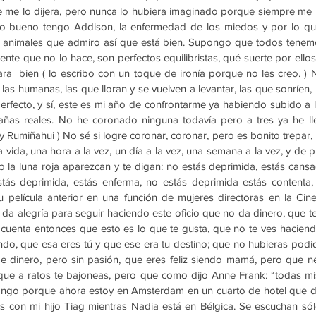
me lo dijera, pero nunca lo hubiera imaginado porque siempre me he 
ro bueno tengo Addison, la enfermedad de los miedos y por lo que
n animales que admiro así que está bien. Supongo que todos tenem
ente que no lo hace, son perfectos equilibristas, qué suerte por ellos,
ara  bien ( lo escribo con un toque de ironía porque no les creo. )
as humanas, las que lloran y se vuelven a levantar, las que sonríen,
rfecto, y sí, este es mi año de confrontarme ya habiendo subido a l
añas reales. No he coronado ninguna todavía pero a tres ya he ll
 Rumiñahui ) No sé si logre coronar, coronar, pero es bonito trepar, u
a vida, una hora a la vez, un día a la vez, una semana a la vez, y de 
o la luna roja aparezcan y te digan: no estás deprimida, estás cansa
stás deprimida, estás enferma, no estás deprimida estás contenta,
u película anterior en una función de mujeres directoras en la Cine
da alegría para seguir haciendo este oficio que no da dinero, que t
 cuenta entonces que esto es lo que te gusta, que no te ves haciend
endo, que esa eres tú y que ese era tu destino; que no hubieras pod
e dinero, pero sin pasión, que eres feliz siendo mamá, pero que nec
 que a ratos te bajoneas, pero que como dijo Anne Frank: “todas m
ongo porque ahora estoy en Amsterdam en un cuarto de hotel que da
s con mi hijo Tiag mientras Nadia está en Bélgica. Se escuchan sólo 