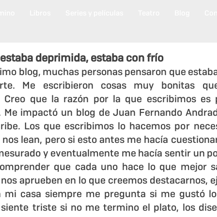
mino
Libros
Series y películas
Teatro
Blog
Con
 estaba deprimida, estaba con frío
timo blog, muchas personas pensaron que estaba
erte. Me escribieron cosas muy bonitas qu
Creo que la razón por la que escribimos es p
. Me impactó un blog de Juan Fernando Andrade
cribe. Los que escribimos lo hacemos por nece
nos lean, pero si esto antes me hacía cuestionar
mesurado y eventualmente me hacía sentir un po
comprender que cada uno hace lo que mejor sa
os aprueben en lo que creemos destacarnos, eje
n mi casa siempre me pregunta si me gustó lo
siente triste si no me termino el plato, los dis