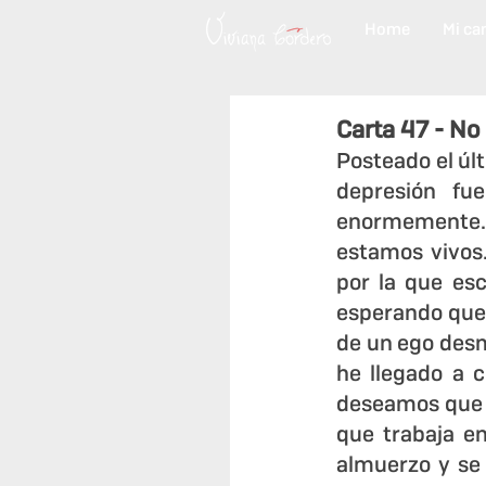
Home
Mi ca
Carta 47 - No
Posteado el úl
depresión fu
enormemente. 
estamos vivos
por la que es
esperando que 
de un ego des
he llegado a 
deseamos que n
que trabaja e
almuerzo y se 