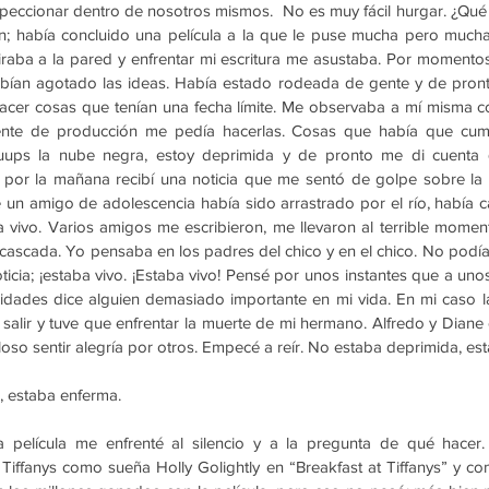
eccionar dentro de nosotros mismos.  No es muy fácil hurgar. ¿Qué i
; había concluido una película a la que le puse mucha pero mucha 
raba a la pared y enfrentar mi escritura me asustaba. Por momento
bían agotado las ideas. Había estado rodeada de gente y de pront
acer cosas que tenían una fecha límite. Me observaba a mí misma c
ente de producción me pedía hacerlas. Cosas que había que cump
uups la nube negra, estoy deprimida y de pronto me di cuenta 
s por la mañana recibí una noticia que me sentó de golpe sobre la
de un amigo de adolescencia había sido arrastrado por el río, había 
a vivo. Varios amigos me escribieron, me llevaron al terrible mome
 cascada. Yo pensaba en los padres del chico y en el chico. No podía
ticia; ¡estaba vivo. ¡Estaba vivo! Pensé por unos instantes que a unos
lidades dice alguien demasiado importante en mi vida. En mi caso la
salir y tuve que enfrentar la muerte de mi hermano. Alfredo y Diane e
lloso sentir alegría por otros. Empecé a reír. No estaba deprimida, es
, estaba enferma.
película me enfrenté al silencio y a la pregunta de qué hacer. 
Tiffanys como sueña Holly Golightly en “Breakfast at Tiffanys” y 