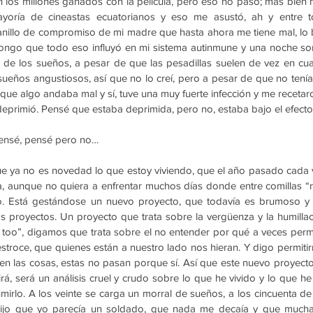
n los millones ganados con la película, pero eso no pasó; más bien m
oría de cineastas ecuatorianos y eso me asustó, ah y entre to
 anillo de compromiso de mi madre que hasta ahora me tiene mal, lo 
pongo que todo eso influyó en mi sistema autinmune y una noche so
de los sueños, a pesar de que las pesadillas suelen de vez en cua
eños angustiosos, así que no lo creí, pero a pesar de que no tenía
que algo andaba mal y sí, tuve una muy fuerte infección y me recetaron
eprimió. Pensé que estaba deprimida, pero no, estaba bajo el efecto
pensé, pensé pero no…
ue ya no es novedad lo que estoy viviendo, que el año pasado cada 
a, aunque no quiera a enfrentar muchos días donde entre comillas “n
 Está gestándose un nuevo proyecto, que todavía es brumoso y 
s proyectos. Un proyecto que trata sobre la vergüenza y la humillac
too”, digamos que trata sobre el no entender por qué a veces perm
stroce, que quienes están a nuestro lado nos hieran. Y digo permiti
n las cosas, estas no pasan porque sí. Así que este nuevo proyecto 
birá, será un análisis cruel y crudo sobre lo que he vivido y lo que h
irlo. A los veinte se carga un morral de sueños, a los cincuenta de 
jo que yo parecía un soldado, que nada me decaía y que mucha 