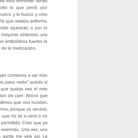
e tocó enfrentar serias 
do lo que perdí, por 
busco y lo busco y creo 
ñé que estaba enferma. 
ndo aparecer, o por lo 
 mayores síntomas, una 
 antibióticos fuertes lo 
 de la medicación.
vez comienza a ser más 
o pasa nada” quizás sí 
que quizás sea el más 
ión de caer. Ahora que 
itimos que nos hundan, 
rmos, porque es verdad, 
que no sé si verá o no 
e permitido. Creo que ya 
vivencias. Una vez, una 
gente me veía así. La 