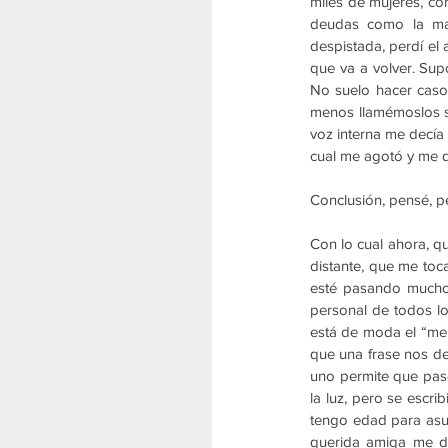
miles de mujeres, co
deudas como la may
despistada, perdí el
que va a volver. Su
No suelo hacer caso 
menos llamémoslos su
voz interna me decía 
cual me agotó y me d
Conclusión, pensé, 
Con lo cual ahora, q
distante, que me toc
esté pasando mucho.
personal de todos lo
está de moda el “me 
que una frase nos de
uno permite que pase
la luz, pero se escri
tengo edad para asum
querida amiga me di