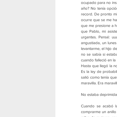
ocupado para no insp
año? No tenía opción
record. De pronto mi
ocurre que se me ha
que me presione a h
que Pablo, mi asist
urgentes. Pensé: uu
angustiada, un lune
levantarme, el hijo 
no se sabía si estab
cuando falleció en la
Hasta que llegó la no
Es la ley de probabi
salió como tenía que 
maravilla. Era maravi
No estaba deprimida
Cuando se acabó la 
comprarme un anillo 