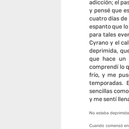
adicción; el pa
y pensé que e
cuatro días de 
espanto que lo
para tales eve
Cyrano y el ca
deprimida, que
que hace un b
comprendí lo q
frío, y me pus
temporadas. E
sencillas como 
y me sentí llen
No estaba deprimida,
Cuando comenzó ener