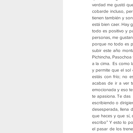
verdad me gustó que 
cobarde incluso, pe
tienen también y so
está bien caer. Hay g
todo es positivo y p
personas, me gustan l
porque no todo es pe
subir este año mont
Pichincha, Pasochoa y
a la cima.  Es como l
y permite que el sol 
estás con frío; no e
acabas de ir a ver t
emocionada y eso te 
te apasiona. Te das 
escribiendo o dirigi
desesperada, llena d
que haces y que sí,
escribo” Y esto lo p
el pasar de los trene